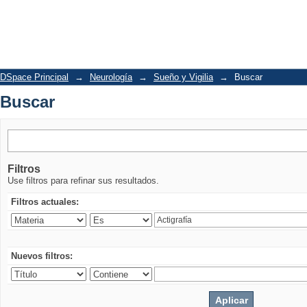
Buscar
DSpace Principal
→
Neurología
→
Sueño y Vigilia
→
Buscar
Buscar
Filtros
Use filtros para refinar sus resultados.
Filtros actuales:
Nuevos filtros: