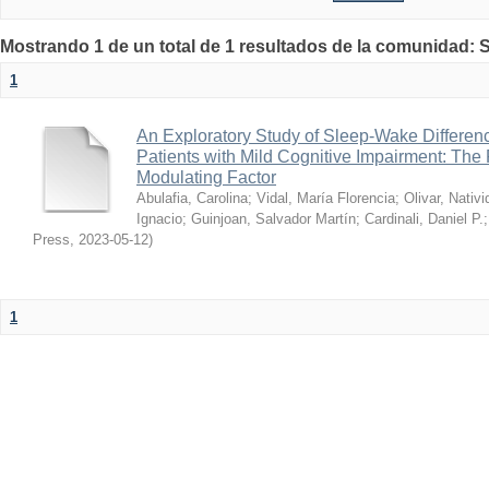
Mostrando 1 de un total de 1 resultados de la comunidad: S
1
An Exploratory Study of Sleep-Wake Differenc
Patients with Mild Cognitive Impairment: The 
Modulating Factor
Abulafia, Carolina
;
Vidal, María Florencia
;
Olivar, Nativ
Ignacio
;
Guinjoan, Salvador Martín
;
Cardinali, Daniel P.
Press
,
2023-05-12
)
1