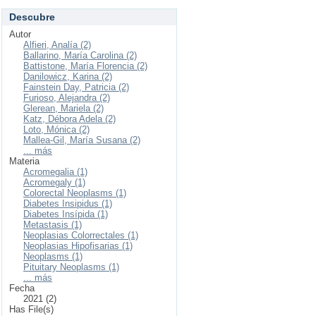
Descubre
Autor
Alfieri, Analía (2)
Ballarino, María Carolina (2)
Battistone, María Florencia (2)
Danilowicz, Karina (2)
Fainstein Day, Patricia (2)
Furioso, Alejandra (2)
Glerean, Mariela (2)
Katz, Débora Adela (2)
Loto, Mónica (2)
Mallea-Gil, María Susana (2)
... más
Materia
Acromegalia (1)
Acromegaly (1)
Colorectal Neoplasms (1)
Diabetes Insipidus (1)
Diabetes Insípida (1)
Metastasis (1)
Neoplasias Colorrectales (1)
Neoplasias Hipofisarias (1)
Neoplasms (1)
Pituitary Neoplasms (1)
... más
Fecha
2021 (2)
Has File(s)