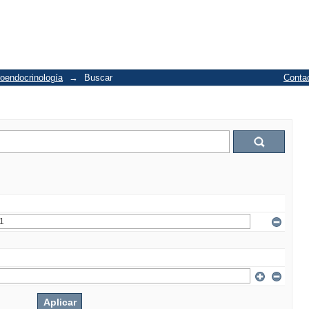
oendocrinología
→
Buscar
Conta