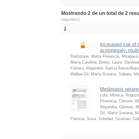
Mostrando 2 de un total de 2 re
segundos)
1
Increased risk of 
acromegaly: multi
Battistone, María Florencia
;
Miragaya,
María Carolina
;
Boero, Laura
;
Danilow
Furioso, Alejandra
;
Garcia Basavilbas
Mallea-Gil, María Susana
;
Sabate, Ma
Metástasis selares
Loto, Mónica
;
Rogozi
Florencia
;
Chervin, Al
Alejandra
;
Glerean, M
Gil, María Susana
;
Ma
Patricia
;
Sosa, Soledad
;
Szuman, Gab