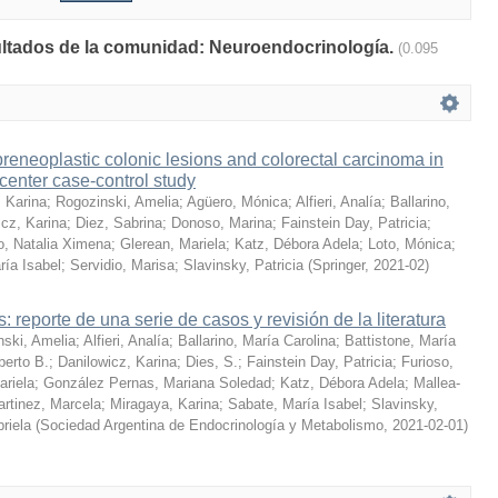
sultados de la comunidad: Neuroendocrinología.
(0.095
preneoplastic colonic lesions and colorectal carcinoma in
center case-control study
 Karina
;
Rogozinski, Amelia
;
Agüero, Mónica
;
Alfieri, Analía
;
Ballarino,
icz, Karina
;
Diez, Sabrina
;
Donoso, Marina
;
Fainstein Day, Patricia
;
o, Natalia Ximena
;
Glerean, Mariela
;
Katz, Débora Adela
;
Loto, Mónica
;
ría Isabel
;
Servidio, Marisa
;
Slavinsky, Patricia
(
Springer
,
2021-02
)
: reporte de una serie de casos y revisión de la literatura
nski, Amelia
;
Alfieri, Analía
;
Ballarino, María Carolina
;
Battistone, María
berto B.
;
Danilowicz, Karina
;
Dies, S.
;
Fainstein Day, Patricia
;
Furioso,
ariela
;
González Pernas, Mariana Soledad
;
Katz, Débora Adela
;
Mallea-
rtinez, Marcela
;
Miragaya, Karina
;
Sabate, María Isabel
;
Slavinsky,
riela
(
Sociedad Argentina de Endocrinología y Metabolismo
,
2021-02-01
)