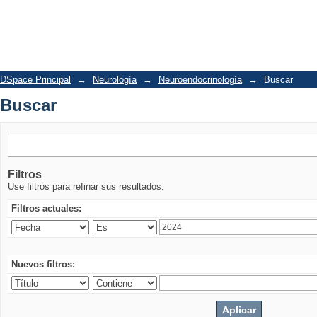
Buscar
DSpace Principal
→
Neurología
→
Neuroendocrinología
→
Buscar
Buscar
Filtros
Use filtros para refinar sus resultados.
Filtros actuales:
Nuevos filtros: