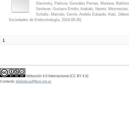
Slavinsky, Patricia
;
González Pernas, Mariana
;
Battist
Sevlever, Gustavo Emilio
;
Arakaki, Naomi
;
Mezmezian, 
Schultz, Marcelo
;
Cervio, Andrés Eduardo
;
Katz, Débor
Sociedades de Endocrinología
,
2024-09-26
)
1
Atribución 4.0 Internacional (CC BY 4.0)
Contacto:
biblioteca@fleni.org.ar