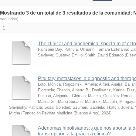
Mostrando 3 de un total de 3 resultados de la comunidad:
segundos)
1
The clinical and biochemical spectrum of ect
Fainstein Day, Patricia
;
Ullmann, Tamara Estefanía
;
Dal
Sevlever, Gustavo Emilio
;
Smith, David Eduardo
(
Elsev
Pituitary metastases: a diagnostic and therap
Loto, Mónica
;
Rogozinski, Amelia
;
Alfieri, Analía
;
Ballar
Florencia
;
Chervin, Alberto B.
;
Danilowicz, Karina
;
Diez,
Furioso, Alejandra
;
Glerean, Mariela
;
González Pernas,
Mallea-Gil, María Susana
;
Martínez, Marcela
;
Miragaya
Slavinsky, Patricia
;
Sosa, Soledad
;
Szuman, Gabriela
;
Tkatch, Julieta
;
Mirtha
(
Fundación Revista Medicina (Buenos Aires)
,
2024
)
Adenomas hipofisiarios: ¿qué nos aporta la d
transcripción a la práctica clínica?