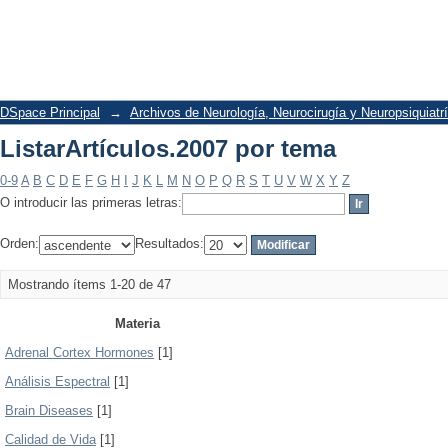
ListarArtículos.2007 por tema
DSpace Principal
→
Archivos de Neurología, Neurocirugía y Neuropsiquiatr
ListarArtículos.2007 por tema
0-9
A
B
C
D
E
F
G
H
I
J
K
L
M
N
O
P
Q
R
S
T
U
V
W
X
Y
Z
O introducir las primeras letras:
Orden:
Resultados:
Mostrando ítems 1-20 de 47
Materia
Adrenal Cortex Hormones
[1]
Análisis Espectral
[1]
Brain Diseases
[1]
Calidad de Vida
[1]