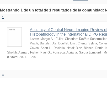
Mostrando 1 de un total de 1 resultados de la comunidad:
1
Accuracy of Central Neuro-Imaging Review 
Histopathology in the International DIPG Regi
Lazow, Margot A.
;
Fuller, Christine
;
DeWire-Schottmiller
Pratiti
;
Bartels, Ute
;
Bouffet, Eric
;
Cheng, Sylvia
;
Cohen
Coven, Scott L.
;
Dholaria, Hetal
;
Diez, Blanca
;
Dorris, 
Sheikh, Ayman
;
Fisher, Paul G.
;
Fonseca, Adriana
;
Garcia Lombardi, M
(
Oxford
,
2021-10-20
)
1