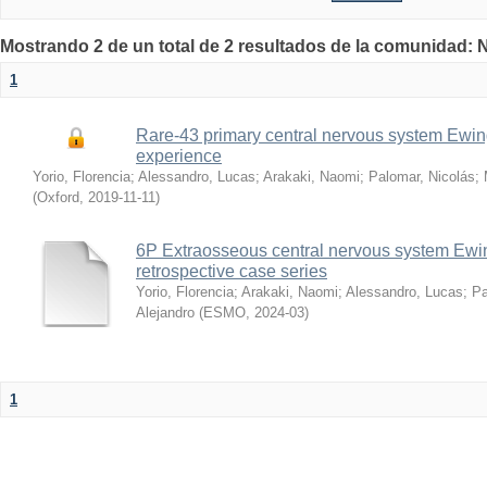
Mostrando 2 de un total de 2 resultados de la comunidad:
1
Rare-43 primary central nervous system Ewing
experience
Yorio, Florencia
;
Alessandro, Lucas
;
Arakaki, Naomi
;
Palomar, Nicolás
;
(
Oxford
,
2019-11-11
)
6P Extraosseous central nervous system Ewin
retrospective case series
Yorio, Florencia
;
Arakaki, Naomi
;
Alessandro, Lucas
;
Pa
Alejandro
(
ESMO
,
2024-03
)
1